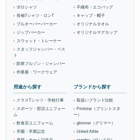
ポロシャツ
不織布・エコバッグ
長袖Tシャツ・ロンT
キャップ・帽子
プルオーバーパーカー
オリジナルタオル
ジップパーカー
オリジナルマグカップ
スウェット・トレーナー
スタッフジャンパー・ベス
ト
防寒ブルゾン・ジャンパー
作業着・ワークウェア
用途から探す
ブランドから探す
クラスTシャツ・学校行事
取扱いブランド比較
スポーツ・部活ユニフォー
Printstar（プリントスタ
ム
ー）
飲食店ユニフォーム
glimmer（グリマー）
卒園・卒業記念
United Athle
卒部・チーム記念品
wundou（ウンドウ）