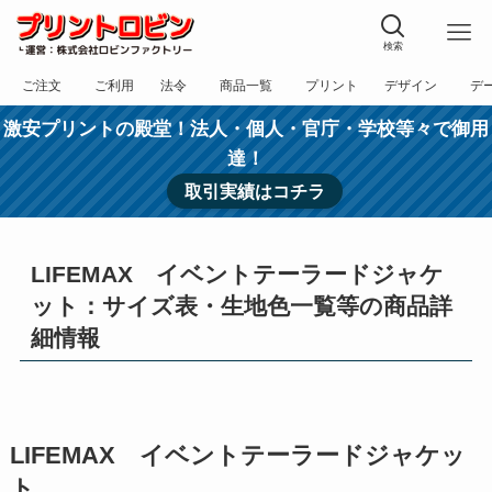
検索
ご注文
ご利用
法令
商品一覧
プリント
デザイン
デ
フォーム
規約
表記
カテゴリー
方法
依頼
入稿
激安プリントの殿堂！法人・個人・官庁・学校等々で御用
達！
取引実績はコチラ
LIFEMAX イベントテーラードジャケ
ット：サイズ表・生地色一覧等の商品詳
細情報
LIFEMAX イベントテーラードジャケッ
ト