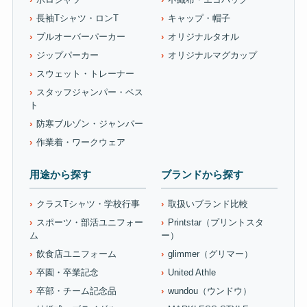
長袖Tシャツ・ロンT
キャップ・帽子
プルオーバーパーカー
オリジナルタオル
ジップパーカー
オリジナルマグカップ
スウェット・トレーナー
スタッフジャンパー・ベス
ト
防寒ブルゾン・ジャンパー
作業着・ワークウェア
用途から探す
ブランドから探す
クラスTシャツ・学校行事
取扱いブランド比較
スポーツ・部活ユニフォー
Printstar（プリントスタ
ム
ー）
飲食店ユニフォーム
glimmer（グリマー）
卒園・卒業記念
United Athle
卒部・チーム記念品
wundou（ウンドウ）