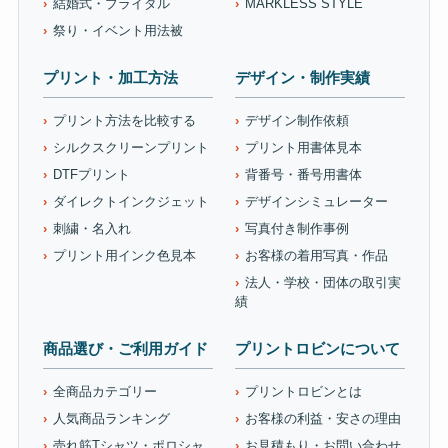
結婚式・ブライダル
MARKLESS STYLE
祭り・イベント用法被
プリント・加工方法
デザイン・制作実績
プリント方法を比較する
デザイン制作依頼
シルクスクリーンプリント
プリント用書体見本
DTFプリント
背番号・番号用書体
ダイレクトインクジェット
デザインシミュレーター
刺繍・名入れ
写真付き制作事例
プリント用インク色見本
お客様の着用写真・作品
法人・学校・団体の取引実
績
商品選び・ご利用ガイド
プリントロビンについて
全商品カテゴリー
プリントロビンとは
人気商品ランキング
お客様の利益・安さの理由
売れ筋Tシャツ・ポロシャ
お見積もり・お問い合わせ