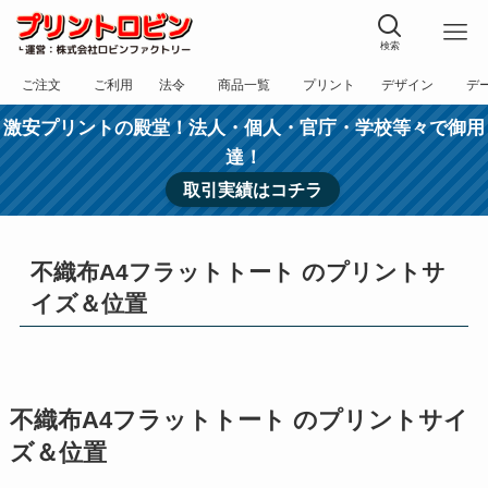
検索
ご注文
ご利用
法令
商品一覧
プリント
デザイン
デ
フォーム
規約
表記
カテゴリー
方法
依頼
入稿
激安プリントの殿堂！法人・個人・官庁・学校等々で御用
達！
取引実績はコチラ
不織布A4フラットトート のプリントサ
イズ＆位置
不織布A4フラットトート のプリントサイ
ズ＆位置