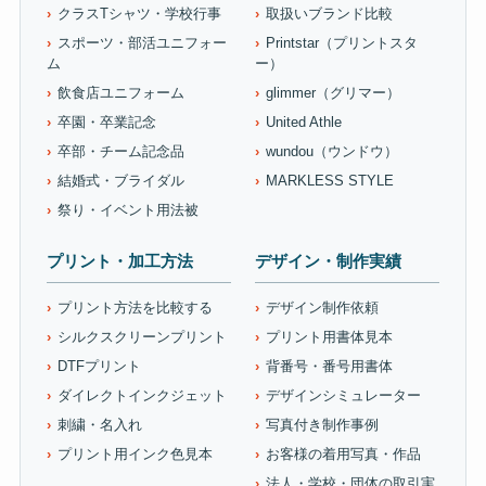
クラスTシャツ・学校行事
取扱いブランド比較
スポーツ・部活ユニフォー
Printstar（プリントスタ
ム
ー）
飲食店ユニフォーム
glimmer（グリマー）
卒園・卒業記念
United Athle
卒部・チーム記念品
wundou（ウンドウ）
結婚式・ブライダル
MARKLESS STYLE
祭り・イベント用法被
プリント・加工方法
デザイン・制作実績
プリント方法を比較する
デザイン制作依頼
シルクスクリーンプリント
プリント用書体見本
DTFプリント
背番号・番号用書体
ダイレクトインクジェット
デザインシミュレーター
刺繍・名入れ
写真付き制作事例
プリント用インク色見本
お客様の着用写真・作品
法人・学校・団体の取引実