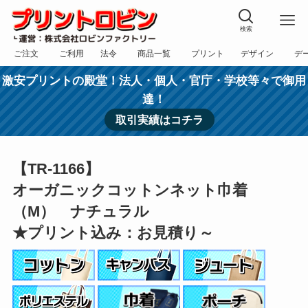
検索
ご注文
ご利用
法令
商品一覧
プリント
デザイン
デ
フォーム
規約
表記
カテゴリー
方法
依頼
入稿
激安プリントの殿堂！法人・個人・官庁・学校等々で御用
達！
取引実績はコチラ
【TR-1166】
オーガニックコットンネット巾着
（M） ナチュラル
★プリント込み：お見積り～