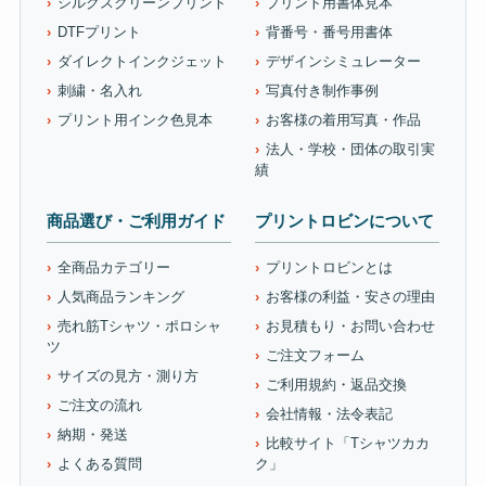
シルクスクリーンプリント
プリント用書体見本
DTFプリント
背番号・番号用書体
ダイレクトインクジェット
デザインシミュレーター
刺繍・名入れ
写真付き制作事例
プリント用インク色見本
お客様の着用写真・作品
法人・学校・団体の取引実
績
商品選び・ご利用ガイド
プリントロビンについて
全商品カテゴリー
プリントロビンとは
人気商品ランキング
お客様の利益・安さの理由
売れ筋Tシャツ・ポロシャ
お見積もり・お問い合わせ
ツ
ご注文フォーム
サイズの見方・測り方
ご利用規約・返品交換
ご注文の流れ
会社情報・法令表記
納期・発送
比較サイト「Tシャツカカ
よくある質問
ク」