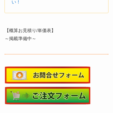
い！
【概算お見積り/単価表】
～掲載準備中～