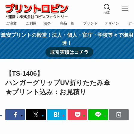
検索
ご注文
ご利用
法令
商品一覧
プリント
デザイン
デ
フォーム
規約
表記
カテゴリー
方法
依頼
入稿
激安プリントの殿堂！法人・個人・官庁・学校等々で御用
達！
取引実績はコチラ
【TS-1406】
ハンガーグリップUV折りたたみ傘
★プリント込み：お見積り