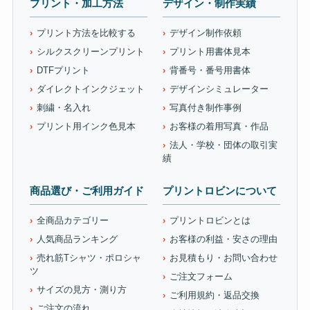
プリント・加工方法
デザイン・制作実績
プリント方法を比較する
デザイン制作依頼
シルクスクリーンプリント
プリント用書体見本
DTFプリント
背番号・番号用書体
ダイレクトインクジェット
デザインシミュレーター
刺繍・名入れ
写真付き制作事例
プリント用インク色見本
お客様の着用写真・作品
法人・学校・団体の取引実
績
商品選び・ご利用ガイド
プリントロビンについて
全商品カテゴリー
プリントロビンとは
人気商品ランキング
お客様の利益・安さの理由
売れ筋Tシャツ・ポロシャ
お見積もり・お問い合わせ
ツ
ご注文フォーム
サイズの見方・測り方
ご利用規約・返品交換
ご注文の流れ