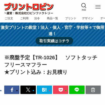
検索
ご注文
ご利用
法令
商品一覧
プリント
デザイン
デ
フォーム
規約
表記
カテゴリー
方法
依頼
入稿
激安プリントの殿堂！法人・個人・官庁・学校等々で御用
達！
取引実績はコチラ
※廃盤予定【TR-1026】 ソフトタッチ
フリースマフラー
★プリント込み：お見積り