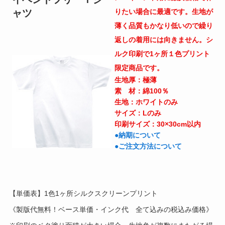
ャツ
りたい場合に最適です。生地が
薄く品質もかなり低いので繰り
返しの着用には向きません。シ
ルク印刷で1ヶ所１色プリント
限定商品です。
生地厚：
極薄
素 材：綿100％
生地：ホワイトのみ
サイズ：Lのみ
印刷サイズ：30×30cm以内
●納期について
●ご注文方法について
【単価表】1色1ヶ所シルクスクリーンプリント
《製版代無料！ベース単価・インク代 全て込みの税込み価格》