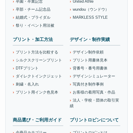
卒園・卒業記念
United Athle
卒部・チーム記念品
wundou（ウンドウ）
結婚式・ブライダル
MARKLESS STYLE
祭り・イベント用法被
プリント・加工方法
デザイン・制作実績
プリント方法を比較する
デザイン制作依頼
シルクスクリーンプリント
プリント用書体見本
DTFプリント
背番号・番号用書体
ダイレクトインクジェット
デザインシミュレーター
刺繍・名入れ
写真付き制作事例
プリント用インク色見本
お客様の着用写真・作品
法人・学校・団体の取引実
績
商品選び・ご利用ガイド
プリントロビンについて
全商品カテゴリー
プリントロビンとは