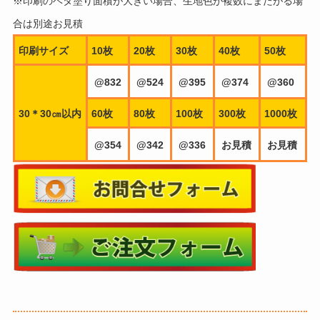
※印刷のベタ塗り面積が大きい場合、生地色が複数にまたがる場
合は別途お見積
印刷サイズ
10枚
20枚
30枚
40枚
50枚
@832
@524
@395
@374
@360
30＊30㎝以内
60枚
80枚
100枚
300枚
1000枚
@354
@342
@336
お見積
お見積