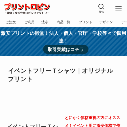
検索
ご注文
ご利用
法令
商品一覧
プリント
デザイン
デ
フォーム
規約
表記
カテゴリー
方法
依頼
入稿
激安プリントの殿堂！法人・個人・官庁・学校等々で御用
達！
取引実績はコチラ
イベントフリーＴシャツ｜オリジナル
プリント
とにかく価格重視の方にオスス
メ！イベント用に激安価格で作
イベントフリーＴシ