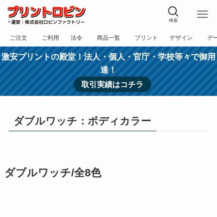
検索
ご注文
ご利用
法令
商品一覧
プリント
デザイン
デ
フォーム
規約
表記
カテゴリー
方法
依頼
入稿
激安プリントの殿堂！法人・個人・官庁・学校等々で御用
達！
取引実績はコチラ
ダブルワッチ：ボディカラー
ダブルワッチ/全8色