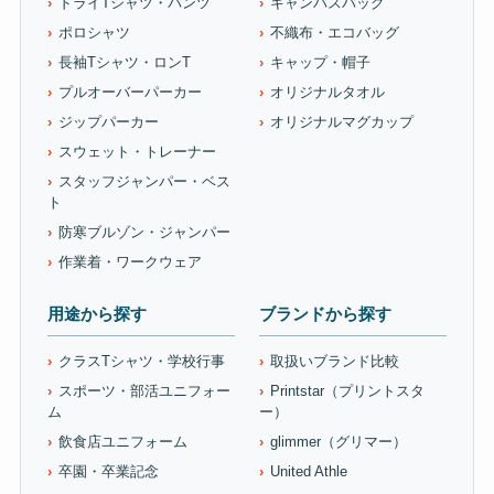
ドライTシャツ・パンツ
キャンバスバッグ
ポロシャツ
不織布・エコバッグ
長袖Tシャツ・ロンT
キャップ・帽子
プルオーバーパーカー
オリジナルタオル
ジップパーカー
オリジナルマグカップ
スウェット・トレーナー
スタッフジャンパー・ベス
ト
防寒ブルゾン・ジャンパー
作業着・ワークウェア
用途から探す
ブランドから探す
クラスTシャツ・学校行事
取扱いブランド比較
スポーツ・部活ユニフォー
Printstar（プリントスタ
ム
ー）
飲食店ユニフォーム
glimmer（グリマー）
卒園・卒業記念
United Athle