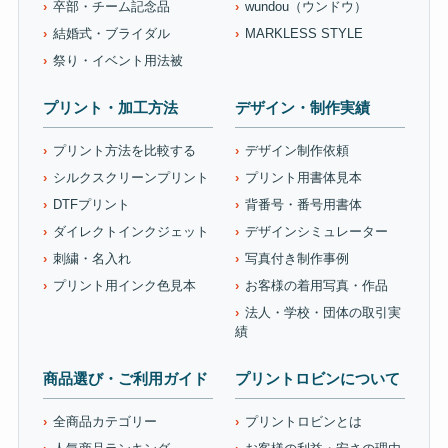
卒部・チーム記念品
wundou（ウンドウ）
結婚式・ブライダル
MARKLESS STYLE
祭り・イベント用法被
プリント・加工方法
デザイン・制作実績
プリント方法を比較する
デザイン制作依頼
シルクスクリーンプリント
プリント用書体見本
DTFプリント
背番号・番号用書体
ダイレクトインクジェット
デザインシミュレーター
刺繍・名入れ
写真付き制作事例
プリント用インク色見本
お客様の着用写真・作品
法人・学校・団体の取引実
績
商品選び・ご利用ガイド
プリントロビンについて
全商品カテゴリー
プリントロビンとは