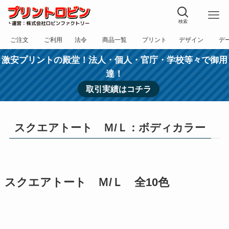
検索
ご注文
ご利用
法令
商品一覧
プリント
デザイン
デ
フォーム
規約
表記
カテゴリー
方法
依頼
入稿
激安プリントの殿堂！法人・個人・官庁・学校等々で御用
達！
取引実績はコチラ
スクエアトート Ｍ/Ｌ：ボディカラー
スクエアトート Ｍ/Ｌ 全10色