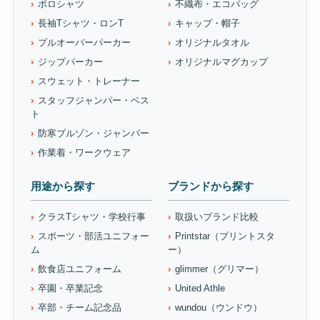
ポロシャツ
不織布・エコバッグ
長袖Tシャツ・ロンT
キャップ・帽子
プルオーバーパーカー
オリジナルタオル
ジップパーカー
オリジナルマグカップ
スウェット・トレーナー
スタッフジャンパー・ベス
ト
防寒ブルゾン・ジャンパー
作業着・ワークウェア
用途から探す
ブランドから探す
クラスTシャツ・学校行事
取扱いブランド比較
スポーツ・部活ユニフォー
Printstar（プリントスタ
ム
ー）
飲食店ユニフォーム
glimmer（グリマー）
卒園・卒業記念
United Athle
卒部・チーム記念品
wundou（ウンドウ）