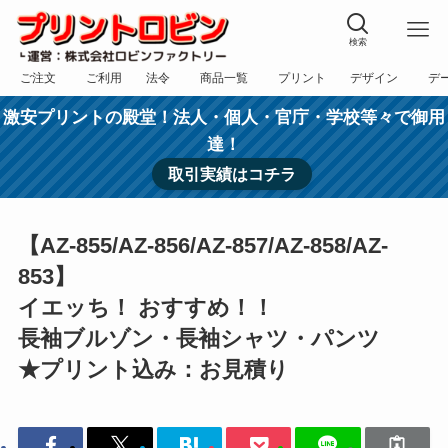
検索
ご注文
ご利用
法令
商品一覧
プリント
デザイン
デ
フォーム
規約
表記
カテゴリー
方法
依頼
入稿
激安プリントの殿堂！法人・個人・官庁・学校等々で御用
達！
取引実績はコチラ
【AZ-855/AZ-856/AZ-857/AZ-858/AZ-
853】
イエッち！ おすすめ！！
長袖ブルゾン・長袖シャツ・パンツ
★プリント込み：お見積り