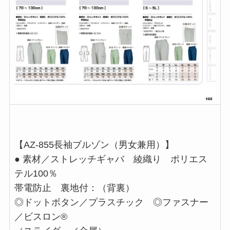
【AZ-855長袖ブルゾン（男女兼用）】
● 素材／ストレッチギャバ 綾織り ポリエス
テル100％
帯電防止 裏地付：（背裏）
◎ドットボタン／プラスチック ◎ファスナー
／ビスロン®