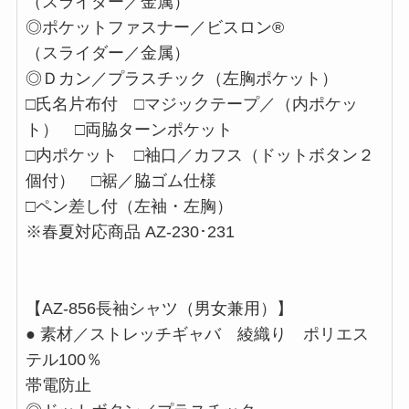
（スライダー／金属）
◎ポケットファスナー／ビスロン®
（スライダー／金属）
◎Ｄカン／プラスチック（左胸ポケット）
□氏名片布付 □マジックテープ／（内ポケッ
ト） □両脇ターンポケット
□内ポケット □袖口／カフス（ドットボタン２
個付） □裾／脇ゴム仕様
□ペン差し付（左袖・左胸）
※春夏対応商品 AZ-230･231
【AZ-856長袖シャツ（男女兼用）】
● 素材／ストレッチギャバ 綾織り ポリエス
テル100％
帯電防止