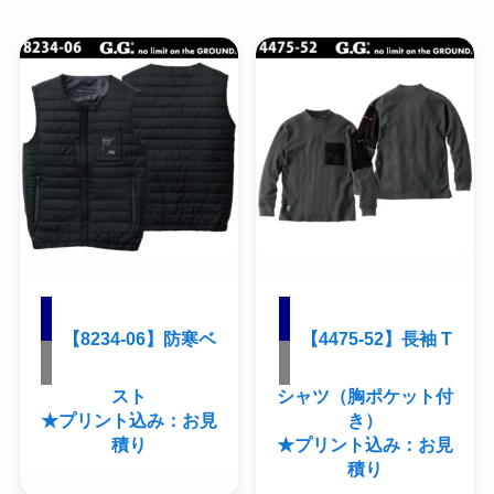
【8234-06】防寒ベ
【4475-52】長袖 T
スト
シャツ（胸ポケット付
★プリント込み：お見
き）
積り
★プリント込み：お見
積り