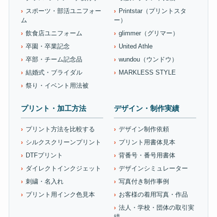
スポーツ・部活ユニフォー
Printstar（プリントスタ
ム
ー）
飲食店ユニフォーム
glimmer（グリマー）
卒園・卒業記念
United Athle
卒部・チーム記念品
wundou（ウンドウ）
結婚式・ブライダル
MARKLESS STYLE
祭り・イベント用法被
プリント・加工方法
デザイン・制作実績
プリント方法を比較する
デザイン制作依頼
シルクスクリーンプリント
プリント用書体見本
DTFプリント
背番号・番号用書体
ダイレクトインクジェット
デザインシミュレーター
刺繍・名入れ
写真付き制作事例
プリント用インク色見本
お客様の着用写真・作品
法人・学校・団体の取引実
績