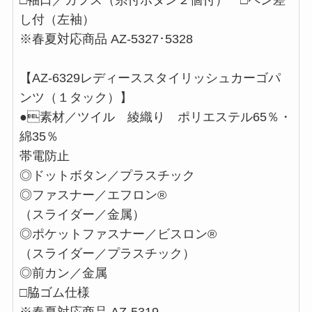
□袖口／カフス（糸付ボタン２個付） □ペン差
し付（左袖）
※春夏対応商品 AZ-5327･5328
【AZ-6329レディーススタイリッシュカーゴパ
ンツ（１タック）】
●素材／ツイル 綾織り ポリエステル65％・
綿35％
帯電防止
◎ドットボタン／プラスチック
◎ファスナー／エフロン®
（スライダー／金属）
◎ポケットファスナー／ビスロン®
（スライダー／プラスチック）
◎前カン／金属
□脇ゴム仕様