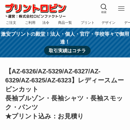
検索
ご注文
ご利用
法令
商品一覧
プリント
デザイン
デ
フォーム
規約
表記
カテゴリー
方法
依頼
入稿
激安プリントの殿堂！法人・個人・官庁・学校等々で御用
達！
取引実績はコチラ
【AZ-6326/AZ-5329/AZ-6327/AZ-
6329/AZ-6325/AZ-6323】レディースムー
ビンカット
長袖ブルゾン・長袖シャツ・長袖スモッ
ク・パンツ
★プリント込み：お見積り