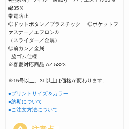
●素材／ツイル 綾織り ポリエステル65％・
綿35％
帯電防止
◎ドットボタン／プラスチック ◎ポケットフ
ァスナー／エフロン®
（スライダー／金属）
◎前カン／金属
□脇ゴム仕様
※春夏対応商品 AZ-5323
※15号以上、3L以上は価格が変わります。
●プリントサイズ＆カラー
●納期について
●ご注文方法について