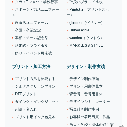
クラスTシャツ・学校行事
取扱いブランド比較
スポーツ・部活ユニフォー
Printstar（プリントスタ
ム
ー）
飲食店ユニフォーム
glimmer（グリマー）
卒園・卒業記念
United Athle
卒部・チーム記念品
wundou（ウンドウ）
結婚式・ブライダル
MARKLESS STYLE
祭り・イベント用法被
プリント・加工方法
デザイン・制作実績
プリント方法を比較する
デザイン制作依頼
シルクスクリーンプリント
プリント用書体見本
DTFプリント
背番号・番号用書体
ダイレクトインクジェット
デザインシミュレーター
刺繍・名入れ
写真付き制作事例
プリント用インク色見本
お客様の着用写真・作品
法人・学校・団体の取引実
法令