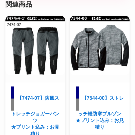
関連商品
【7474-07】防風ス
【7544-00】ストレ
トレッチジョガーパン
ッチ軽防寒ブルゾン
ツ
★プリント込み：お見
★プリント込み：お見
積り
積り