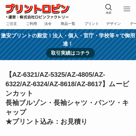
検索
ご注文
ご利用
法令
商品一覧
プリント
デザイン
デ
フォーム
規約
表記
カテゴリー
方法
依頼
入稿
激安プリントの殿堂！法人・個人・官庁・学校等々で御用
達！
取引実績はコチラ
【AZ-6321/AZ-5325/AZ-4805/AZ-
6322/AZ-6324/AZ-8618/AZ-8617】ムービ
ンカット
長袖ブルゾン・長袖シャツ・パンツ・キ
ャップ
★プリント込み：お見積り