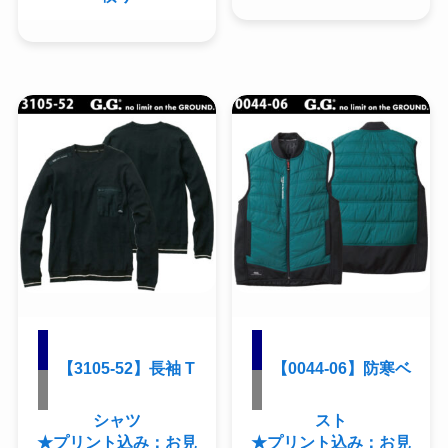
【3105-52】長袖 T
【0044-06】防寒ベ
シャツ
スト
★プリント込み：お見
★プリント込み：お見