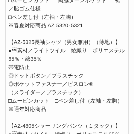
□ムービンカット □両脇ターンポケット □裾
／脇ゴム仕様
□ペン差し付（左袖・左胸）
※春夏対応商品 AZ-5320･5321
【AZ-5325長袖シャツ（男女兼用）（薄地）】
●素材／ライトツイル 綾織り ポリエステル
65％・綿35％
帯電防止
◎ドットボタン／プラスチック
◎ポケットファスナー／ビスロン®
（スライダー／プラスチック）
□ムービンカット □ペン差し付（左袖・左胸）
※通年対応商品
【AZ-4805シャーリングパンツ（１タック）】