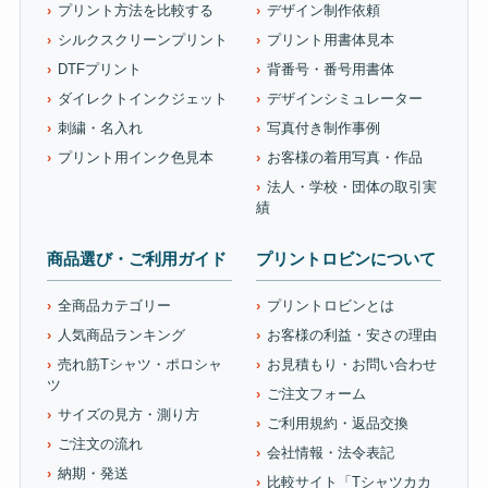
プリント方法を比較する
デザイン制作依頼
シルクスクリーンプリント
プリント用書体見本
DTFプリント
背番号・番号用書体
ダイレクトインクジェット
デザインシミュレーター
刺繍・名入れ
写真付き制作事例
プリント用インク色見本
お客様の着用写真・作品
法人・学校・団体の取引実
績
商品選び・ご利用ガイド
プリントロビンについて
全商品カテゴリー
プリントロビンとは
人気商品ランキング
お客様の利益・安さの理由
売れ筋Tシャツ・ポロシャ
お見積もり・お問い合わせ
ツ
ご注文フォーム
サイズの見方・測り方
ご利用規約・返品交換
ご注文の流れ
会社情報・法令表記
納期・発送
比較サイト「Tシャツカカ