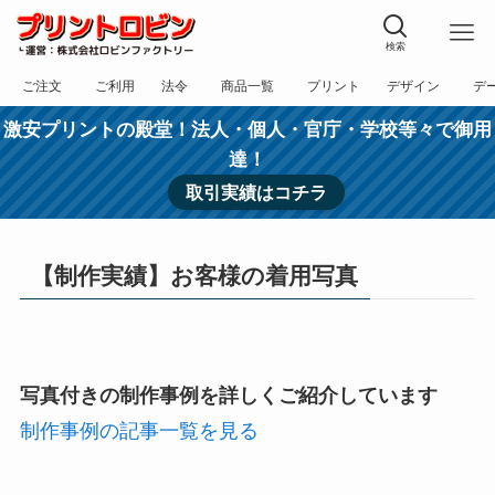
検索
ご注文
ご利用
法令
商品一覧
プリント
デザイン
デ
フォーム
規約
表記
カテゴリー
方法
依頼
入稿
激安プリントの殿堂！法人・個人・官庁・学校等々で御用
達！
取引実績はコチラ
【制作実績】お客様の着用写真
写真付きの制作事例を詳しくご紹介しています
制作事例の記事一覧を見る