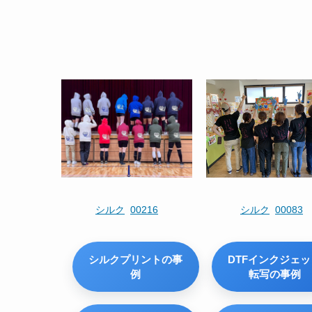
216
シルク
00083
00300
シルク
シルクプリントの事
DTFインクジェッ
例
転写の事例