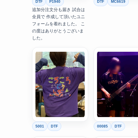
DTF
P1940
DTF
MC6619
追加分注文分も届き 試合は
全員で 作成して頂いたユニ
フォームを着れました。 こ
の度はありがとうございま
した。
5001
DTF
00085
DTF