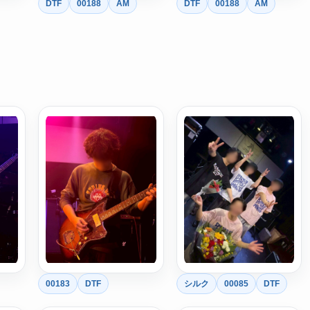
DTF
00188
AM
DTF
00188
AM
00183
DTF
シルク
00085
DTF