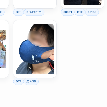
F
DTF
KD-197321
00183
DTF
00188
DTF
楽々3D