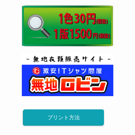
DTF
5618
シルク
クラスTシャツ
プリント方法