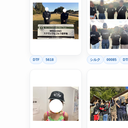
DTF
5618
シルク
00085
DT