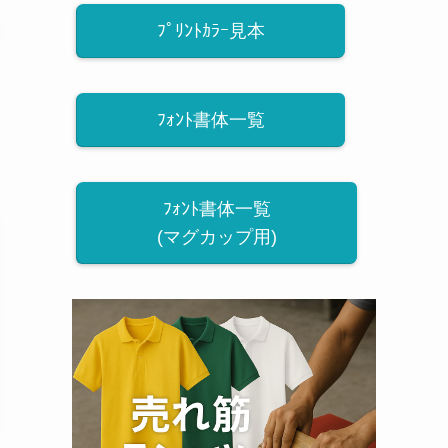
ﾌﾟﾘﾝﾄｶﾗｰ見本
ﾌｫﾝﾄ書体一覧
ﾌｫﾝﾄ書体一覧
(マグカップ用)