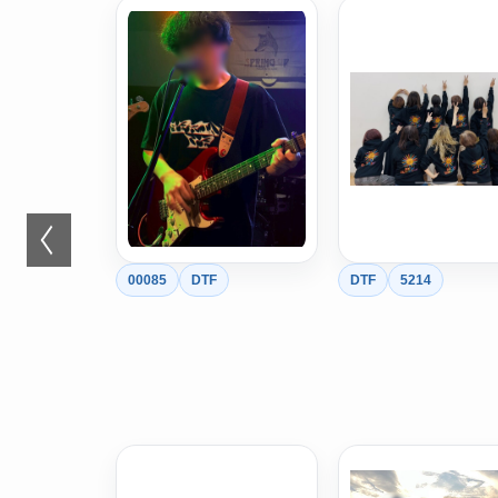
00085
DTF
DTF
5214