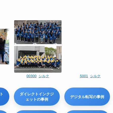
5001
シルク
刺繍
00183
ト
ダイレクトインクジ
デジタル転写の事例
ェットの事例