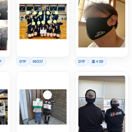
F
DTF
00337
DTF
楽々3D