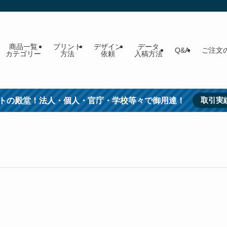
商品一覧
プリント
デザイン
データ
Q&A
ご注文
カテゴリー
方法
依頼
入稿方法
取引実
トの殿堂！法人・個人・官庁・学校等々で御用達！